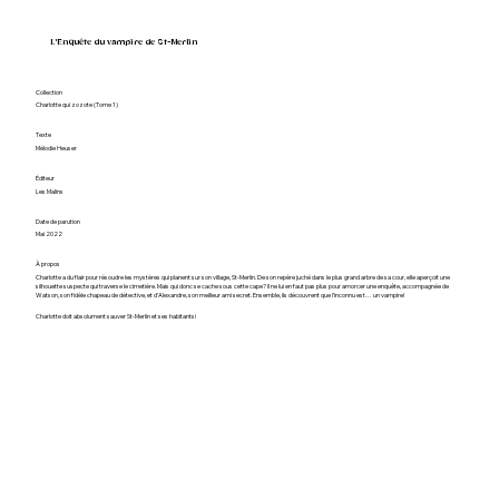
L'Enquête du vampire de St-Merlin
Collection
Charlotte qui zozote (Tome 1)
Texte
Mélodie Heuser
Éditeur
Les Malins
Date de parution
Mai 2022
À propos
Charlotte a du flair pour résoudre les mystères qui planent sur son village, St-Merlin. De son repère juché dans le plus grand arbre de sa cour, elle aperçoit une
silhouette suspecte qui traverse le cimetière. Mais qui donc se cache sous cette cape? Il ne lui en faut pas plus pour amorcer une enquête, accompagnée de
Watson, son fidèle chapeau de détective, et d’Alexandre, son meilleur ami secret. Ensemble, ils découvrent que l’inconnu est… un vampire!
Charlotte doit absolument sauver St-Merlin et ses habitants!